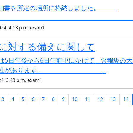
明細書を所定の場所に格納しました。
024, 4:13 p.m. exam1
に対する備えに関して
は5日午後から6日午前中にかけて、警報級の
可能性があります。 …
24, 3:43 p.m. exam1
3
4
5
6
7
8
9
10
11
12
13
14